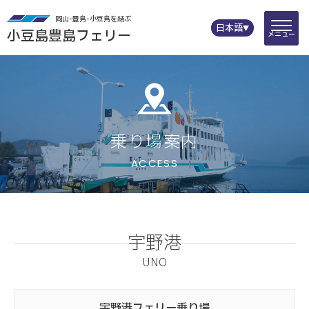
岡山-豊島-小豆島を結ぶ
日本語
小豆島豊島フェリー
メニュー
乗り場案内
宇野港
UNO
宇野港
フェリー乗り場